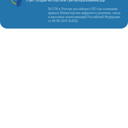
Сайт создан на портале сайтыобразованию.рф
№1556 в Реестре российского ПО (на основании
приказа Министерства цифрового развития, связи
и массовых коммуникаций Российской Федерации
от 06.09.2016 №426)