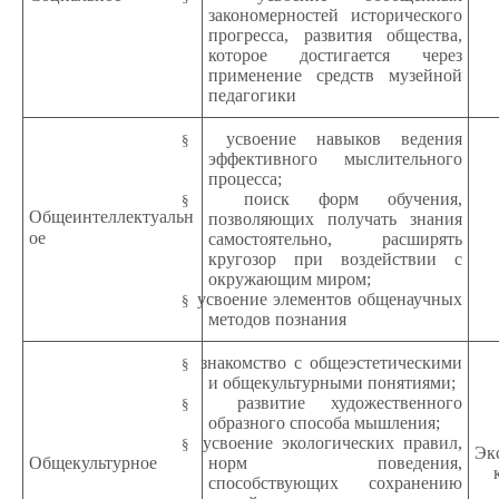
закономерностей исторического
прогресса, развития общества,
которое достигается через
применение средств музейной
педагогики
усвоение навыков ведения
§
эффективного мыслительного
процесса;
поиск форм обучения,
§
Общеинтеллектуальн
позволяющих получать знания
ое
самостоятельно, расширять
кругозор при воздействии с
окружающим миром;
усвоение элементов общенаучных
§
методов познания
знакомство с общеэстетическими
§
и общекультурными понятиями;
развитие художественного
§
образного способа мышления;
усвоение экологических правил,
§
Эк
Общекультурное
норм поведения,
способствующих сохранению