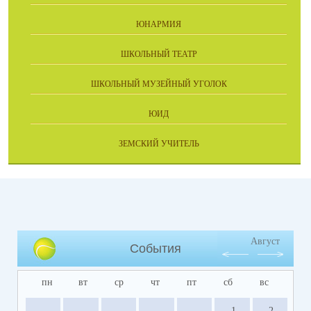
ЮНАРМИЯ
ШКОЛЬНЫЙ ТЕАТР
ШКОЛЬНЫЙ МУЗЕЙНЫЙ УГОЛОК
ЮИД
ЗЕМСКИЙ УЧИТЕЛЬ
Август
События
пн
вт
ср
чт
пт
сб
вс
1
2