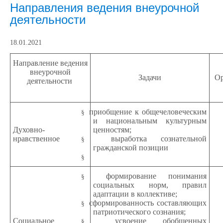
Направления ведения внеурочной
деятельности
18.01.2021
Направление ведения
внеурочной
Задачи
Ор
деятельности
приобщение к общечеловеческим
§
и национальным культурным
Духовно-
ценностям;
нравственное
выработка сознательной
§
гражданской позиции
§
формирование понимания
§
социальных норм, правил
адаптации в коллективе;
сформированность составляющих
§
патриотического сознания;
Социальное
усвоение обобщенных
§