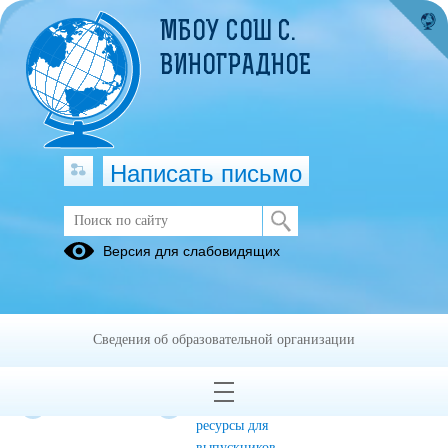
МБОУ СОШ С.
ВИНОГРАДНОЕ
Написать письмо
ГИА-2024
Версия для слабовидящих
Итоговое
Итоговое
ОГЭ-2024
сочинение
собеседование
2023-2024
по русскому
Сведения об образовательной организации
учебный год
языку 2023-
2024 уч. год
ЕГЭ-2024
Информационные
ресурсы для
выпускников