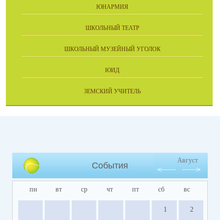
ЮНАРМИЯ
ШКОЛЬНЫЙ ТЕАТР
ШКОЛЬНЫЙ МУЗЕЙНЫЙ УГОЛОК
ЮИД
ЗЕМСКИЙ УЧИТЕЛЬ
Август
События
пн
вт
ср
чт
пт
сб
вс
1
2